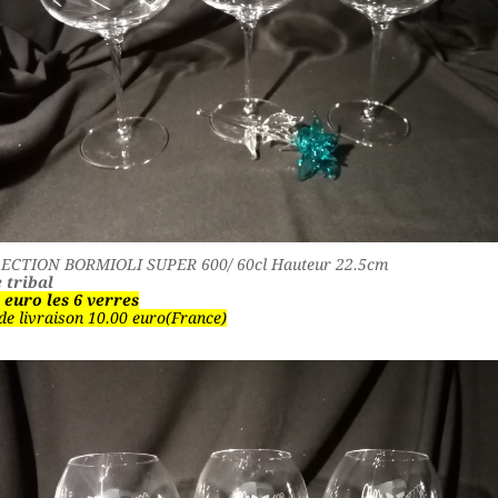
ECTION BORMIOLI SUPER 600/ 60cl Hauteur 22.5cm
e tribal
 euro les 6 verres
 de livraison 10.00 euro(France)